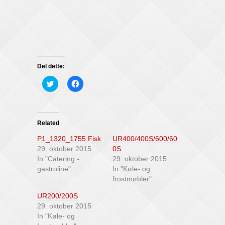
Del dette:
C
C
l
l
i
i
c
c
k
k
t
t
o
o
Related
s
s
h
h
P1_1320_1755 Fisk
UR400/400S/600/60
a
a
r
r
29. oktober 2015
0S
e
e
In "Catering -
29. oktober 2015
o
o
n
n
gastroline"
In "Køle- og
T
F
frostmøbler"
w
a
i
c
t
e
UR200/200S
t
b
29. oktober 2015
e
o
r
o
In "Køle- og
(
k