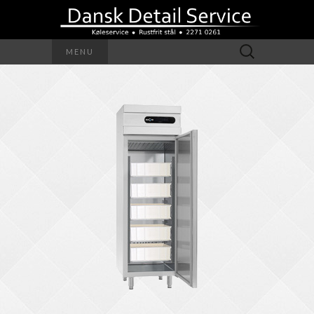
Søg
MENU
efter: