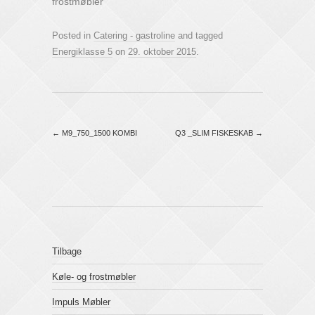
O
(
frostmøbler"
p
O
e
p
n
e
Posted in
Catering - gastroline
and tagged
s
n
i
s
Energiklasse 5
on
29. oktober 2015
.
n
i
n
n
e
n
w
e
w
w
i
w
n
i
d
n
o
d
←
M9_750_1500 KOMBI
Q3 _SLIM FISKESKAB
→
w
o
)
w
)
Tilbage
Køle- og frostmøbler
Impuls Møbler