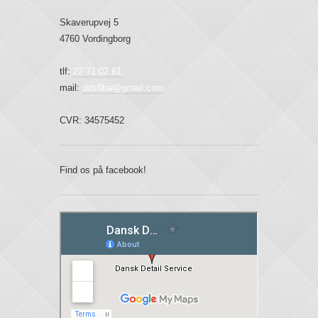
Skaverupvej 5
4760 Vordingborg
tlf:
22 71 02 61
mail:
ddsflba@gmail.com
CVR: 34575452
Find os på facebook!