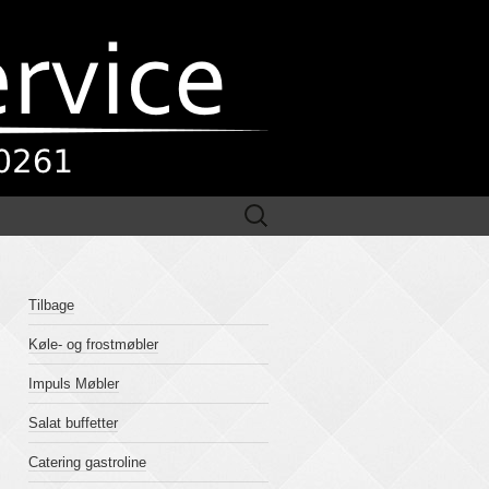
Søg
efter:
Tilbage
Køle- og frostmøbler
Impuls Møbler
Salat buffetter
Catering gastroline