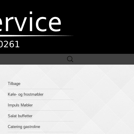
Søg
efter:
Tilbage
Køle- og frostmøbler
Impuls Møbler
Salat buffetter
Catering gastroline