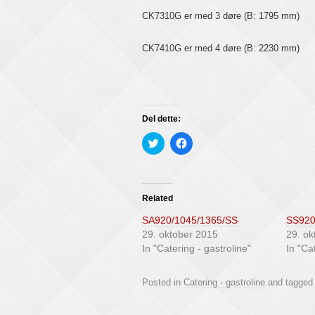
CK7310G er med 3 døre (B: 1795 mm)
CK7410G er med 4 døre (B: 2230 mm)
Del dette:
C
C
l
l
i
i
c
c
k
k
t
t
o
o
Related
s
s
h
h
SA920/1045/1365/SS
SS920
a
a
r
r
29. oktober 2015
29. ok
e
e
In "Catering - gastroline"
In "Ca
o
o
n
n
T
F
w
a
Posted in
Catering - gastroline
and tagge
i
c
t
e
t
b