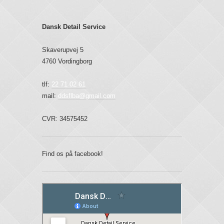
Dansk Detail Service
Skaverupvej 5
4760 Vordingborg
tlf:
22 71 02 61
mail:
ddsflba@gmail.com
CVR: 34575452
Find os på facebook!