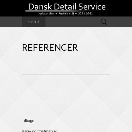
Søg
MENU
efter:
REFERENCER
Tilbage
Køle- og frostmøbler