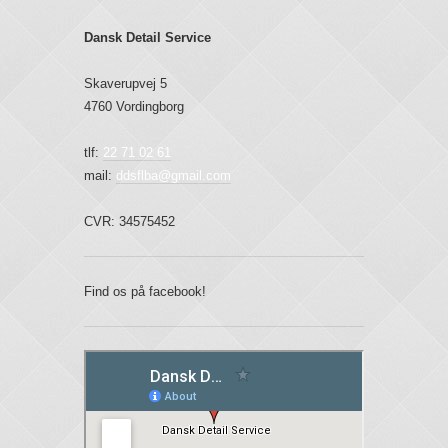
Dansk Detail Service
Skaverupvej 5
4760 Vordingborg
tlf:
22 71 02 61
mail:
ddsflba@gmail.com
CVR: 34575452
Find os på facebook!